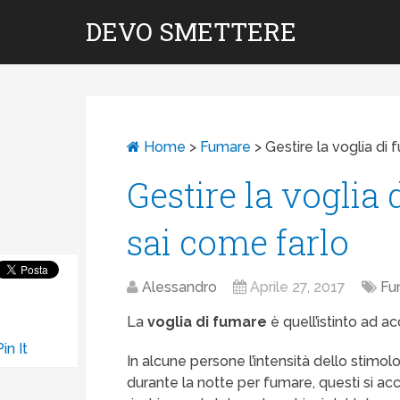
DEVO SMETTERE
Home
>
Fumare
>
Gestire la voglia di
Gestire la voglia 
sai come farlo
Alessandro
Aprile 27, 2017
Fu
La
voglia di fumare
è quell’istinto ad 
Pin It
In alcune persone l’intensità dello stimolo
durante la notte per fumare, questi si ac