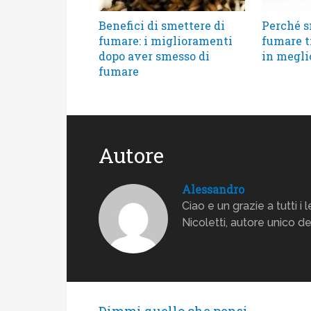
Benefici di smettere di
Perché s
fumare: i miglioramenti
fumare t
dopo aver smesso di
in megli
fumare
Autore
Alessandro
Ciao e un grazie a tutti 
Nicoletti, autore unico d