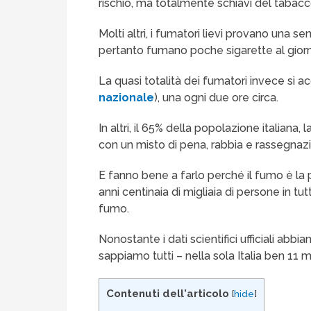
rischio, ma totalmente schiavi del tabacc
Molti altri, i fumatori lievi provano una
pertanto fumano poche sigarette al giorno
La quasi totalità dei fumatori invece si a
nazionale
), una ogni due ore circa.
In altri, il 65% della popolazione italiana, l
con un misto di pena, rabbia e rassegnazi
E fanno bene a farlo perché il fumo è la
anni centinaia di migliaia di persone in tu
fumo.
Nonostante i dati scientifici ufficiali abb
sappiamo tutti – nella sola Italia ben 11 
Contenuti dell'articolo
[
hide
]