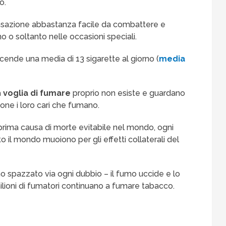
o.
 sensazione abbastanza facile da combattere e
 o soltanto nelle occasioni speciali.
ccende una media di 13 sigarette al giorno (
media
a
voglia di fumare
proprio non esiste e guardano
one i loro cari che fumano.
 prima causa di morte evitabile nel mondo, ogni
tto il mondo muoiono per gli effetti collaterali del
iano spazzato via ogni dubbio – il fumo uccide e lo
milioni di fumatori continuano a fumare tabacco.